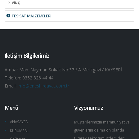
VİNÇ
TESİSAT MALZEMELERİ
İletişim Bilgilerimiz
Ambar Mah. Nayman Sokak No:37 / A Melikgazi / KAYSERİ
Telefon: 0352 326 44 44
Email:
info@eneshirdavat.com.tr
Menü
Vizyonumuz
ANASAYFA
Müşterilerimizin memnuniyet ve
güvenlerini daima ön planda
KURUMSAL
tutarak sektörümüzde "lider"