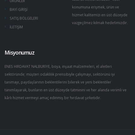
ÜRÜNLER
konumuna erişmek, ürün ve
BAYİ GİRİŞİ
hizmet kalitemizi en üst düzeyde
SATIŞ BÖLGELERİ
vazgeçilmez kılmak hedefimizdir.
İLETİŞİM
Misyonumuz
ENES HIRDAVAT NALBURİYE, boya, inşaat malzemeleri, el aletleri
sektöründe; müşteri odaklılık prensibiyle çalışmayı, sektörünü iyi
tanımayı, paydaşlarının beklentilerini bilerek ve yeni beklentiler
tanımlayarak, bunların en üst düzeyde tatminini ve her alanda verimli ve
kârlı hizmet vermeyi amaç edinmiş bir hırdavat şirketidir.