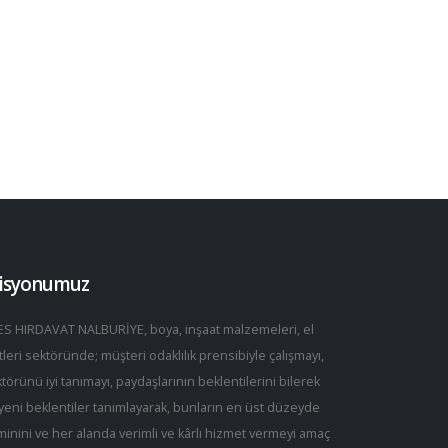
isyonumuz
S HIRDAVAT NALBURİYE, boya, inşaat malzemeleri, el
tleri sektöründe; müşteri odaklılık prensibiyle çalışmayı,
törünü iyi tanımayı, paydaşlarının beklentilerini bilerek
yeni beklentiler tanımlayarak, bunların en üst düzeyde
minini ve her alanda verimli ve kârlı hizmet vermeyi amaç