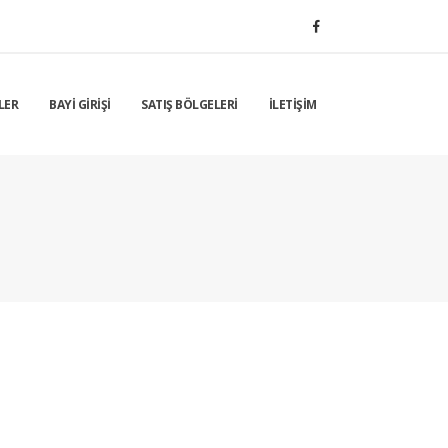
LER
BAYİ GİRİŞİ
SATIŞ BÖLGELERİ
İLETİŞİM