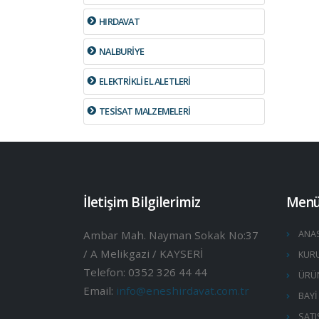
HIRDAVAT
NALBURİYE
ELEKTRİKLİ EL ALETLERİ
TESİSAT MALZEMELERİ
İletişim Bilgilerimiz
Men
Ambar Mah. Nayman Sokak No:37
ANA
/ A Melikgazi / KAYSERİ
KUR
Telefon: 0352 326 44 44
ÜRÜ
Email:
info@eneshirdavat.com.tr
BAYİ
SATI