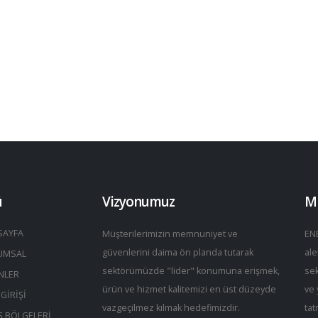
ü
Vizyonumuz
M
SAYFA
Müşterilerimizin memnuniyet ve
ENE
güvenlerini daima ön planda tutarak
ale
UMSAL
sektörümüzde "lider" konumuna erişmek,
sek
NLER
ürün ve hizmet kalitemizi en üst düzeyde
ve 
 GİRİŞİ
vazgeçilmez kılmak hedefimizdir.
tat
Ş BÖLGELERİ