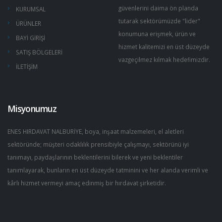
güvenlerini daima ön planda
KURUMSAL
tutarak sektörümüzde "lider"
ÜRÜNLER
konumuna erişmek, ürün ve
BAYİ GİRİŞİ
hizmet kalitemizi en üst düzeyde
SATIŞ BÖLGELERİ
vazgeçilmez kılmak hedefimizdir.
İLETİŞİM
Misyonumuz
ENES HIRDAVAT NALBURİYE, boya, inşaat malzemeleri, el aletleri
sektöründe; müşteri odaklılık prensibiyle çalışmayı, sektörünü iyi
tanımayı, paydaşlarının beklentilerini bilerek ve yeni beklentiler
tanımlayarak, bunların en üst düzeyde tatminini ve her alanda verimli ve
kârlı hizmet vermeyi amaç edinmiş bir hırdavat şirketidir.