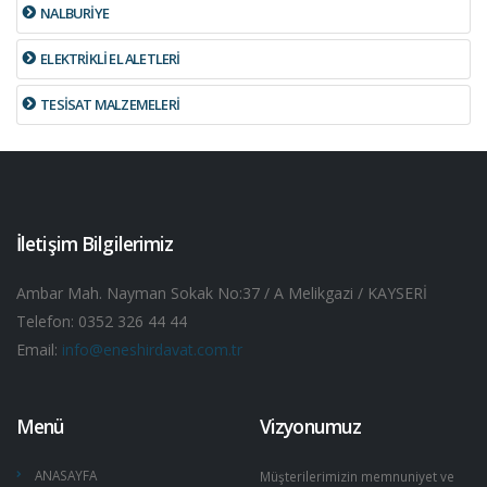
NALBURİYE
ELEKTRİKLİ EL ALETLERİ
TESİSAT MALZEMELERİ
İletişim Bilgilerimiz
Ambar Mah. Nayman Sokak No:37 / A Melikgazi / KAYSERİ
Telefon: 0352 326 44 44
Email:
info@eneshirdavat.com.tr
Menü
Vizyonumuz
ANASAYFA
Müşterilerimizin memnuniyet ve